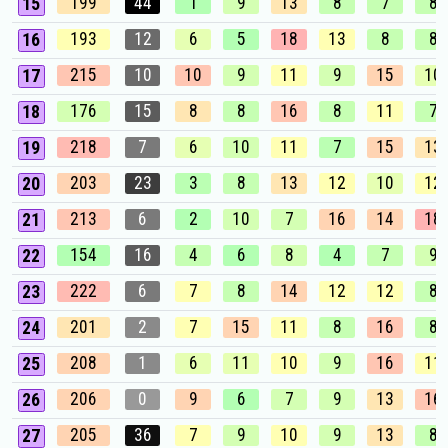
199
44
1
9
13
8
7
8
15
193
12
6
5
18
13
8
8
16
215
10
10
9
11
9
15
10
17
176
15
8
8
16
8
11
7
18
218
7
6
10
11
7
15
13
19
203
23
3
8
13
12
10
12
20
213
6
2
10
7
16
14
18
21
154
16
4
6
8
4
7
9
22
222
6
7
8
14
12
12
8
23
201
2
7
15
11
8
16
8
24
208
1
6
11
10
9
16
11
25
206
0
9
6
7
9
13
16
26
205
36
7
9
10
9
13
8
27