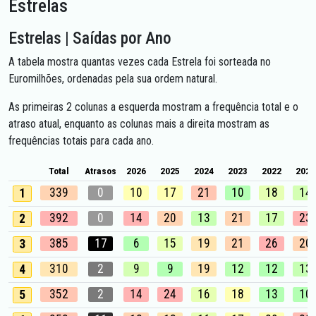
Estrelas
Estrelas | Saídas por Ano
A tabela mostra quantas vezes cada Estrela foi sorteada no
Euromilhões, ordenadas pela sua ordem natural.
As primeiras 2 colunas a esquerda mostram a frequência total e o
atraso atual, enquanto as colunas mais a direita mostram as
frequências totais para cada ano.
Total
Atrasos
2026
2025
2024
2023
2022
2021
339
0
10
17
21
10
18
14
1
392
0
14
20
13
21
17
23
2
385
17
6
15
19
21
26
20
3
310
2
9
9
19
12
12
13
4
352
2
14
24
16
18
13
10
5