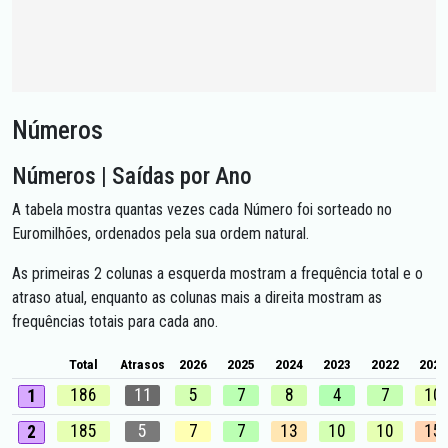
Números
Números | Saídas por Ano
A tabela mostra quantas vezes cada Número foi sorteado no
Euromilhões, ordenados pela sua ordem natural.
As primeiras 2 colunas a esquerda mostram a frequência total e o
atraso atual, enquanto as colunas mais a direita mostram as
frequências totais para cada ano.
Total
Atrasos
2026
2025
2024
2023
2022
2021
186
11
5
7
8
4
7
10
1
185
5
7
7
13
10
10
15
2