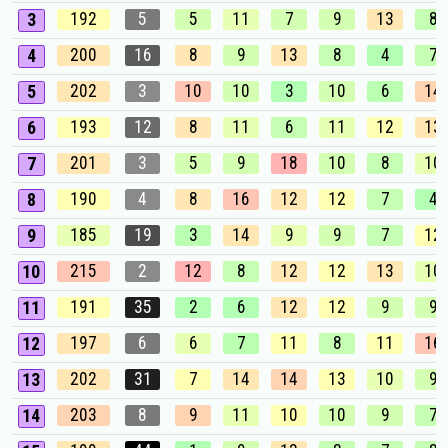
192
5
5
11
7
9
13
8
3
200
16
8
9
13
8
4
7
4
202
3
10
10
3
10
6
14
5
193
12
8
11
6
11
12
13
6
201
3
5
9
18
10
8
10
7
190
4
8
16
12
12
7
4
8
185
19
3
14
9
9
7
12
9
215
2
12
8
12
12
13
10
10
191
35
2
6
12
12
9
9
11
197
6
6
7
11
8
11
16
12
202
31
7
14
14
13
10
9
13
203
8
9
11
10
10
9
7
14