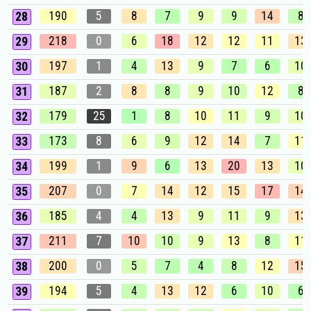
190
5
8
7
9
9
14
8
28
218
0
6
18
12
12
11
13
29
197
1
4
13
9
7
6
10
30
187
2
8
8
9
10
12
8
31
179
25
1
8
10
11
9
10
32
173
8
6
9
12
14
7
11
33
199
1
9
6
13
20
13
10
34
207
0
7
14
12
15
17
14
35
185
4
4
13
9
11
9
13
36
211
7
10
10
9
13
8
11
37
200
0
5
7
4
8
12
15
38
194
5
4
13
12
6
10
6
39