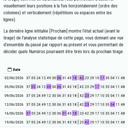
visuellement leurs positions à la fois horizontalement (ordre des
colonnes) et verticalement (répétitions ou espaces entre les
lignes).
La dernière ligne intitulée [Prochain] montre l'état actuel (avant le
tirage) de l'analyse statistique de cette page, vous donnant une vue
d'ensemble du passé par rapport au présent et vous permettant de
décider quels Numéros pourraient être tirés lors du prochain tirage.
Date
02/06/2026
37
05
24
12
49
30
06
31
43
18
42
23
29
10
17
35
04
11
48
3
05/06/2026
37
05
24
12
49
30
06
31
43
18
42
23
29
17
10
35
04
11
48
3
09/06/2026
37
05
24
49
12
30
06
31
43
18
42
23
29
17
10
35
04
11
48
3
12/06/2026
37
05
24
49
12
30
06
31
43
18
42
23
29
17
10
35
04
11
48
3
16/06/2026
37
05
24
49
12
30
06
31
43
18
23
42
29
17
10
35
04
11
48
3
19/06/2026
37
05
24
49
12
30
06
31
43
18
23
42
29
17
10
35
04
11
48
3