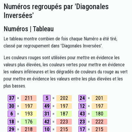
Numéros regroupés par 'Diagonales
Inversées'
Numéros | Tableau
Le tableau montre combien de fois chaque Numéro a été tiré,
classé par regroupement dans 'Diagonales Inversées'.
Les couleurs rouges sont utilisées pour mettre en évidence les
valeurs plus élevées, les couleurs vertes pour mettre en évidence
les valeurs inférieures et les dégradés de couleurs du rouge au vert
pour mettre en évidence les valeurs entre les plus élevées et les
plus basses.
37
211
5
202
24
201
=
=
=
30
197
49
197
12
197
=
=
=
6
193
31
187
43
180
=
=
=
18
176
42
223
23
222
=
=
=
29
218
10
215
17
215
=
=
=