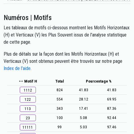
Numéros | Motifs
Les tableaux de motifs ci-dessous montrent les Motifs Horizontaux
(H) et Verticaux (V) les Plus Souvent issus de l'analyse statistique
de cette page.
Plus de détails sur la façon dont les Motifs Horizontaux (H) et
Verticaux (V) sont obtenus peuvent être trouvés sur notre page
Index de l'aide
.
Motif H
Total
Pourcentage %
824
41.83
41.83
1112
554
28.12
69.95
122
343
17.41
87.36
113
100
5.08
92.44
23
99
5.03
97.46
11111