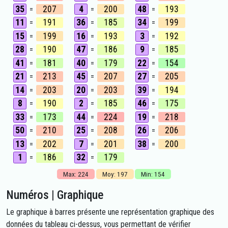
35
207
4
200
48
193
=
=
=
11
191
36
185
34
199
=
=
=
15
199
16
193
3
192
=
=
=
28
190
47
186
9
185
=
=
=
41
181
40
179
22
154
=
=
=
21
213
45
207
27
205
=
=
=
14
203
20
203
39
194
=
=
=
8
190
2
185
46
175
=
=
=
33
173
44
224
19
218
=
=
=
50
210
25
208
26
206
=
=
=
13
202
7
201
38
200
=
=
=
1
186
32
179
=
=
Max: 224
Moy: 197
Min: 154
Numéros | Graphique
Le graphique à barres présente une représentation graphique des
données du tableau ci-dessus, vous permettant de vérifier