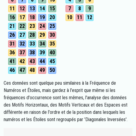
11
12
13
14
15
7
8
9
16
17
18
19
20
10
11
12
21
22
23
24
25
26
27
28
29
30
31
32
33
34
35
36
37
38
39
40
41
42
43
44
45
46
47
48
49
50
Ces données sont quelque peu similaires à la Fréquence de
Numéros et Étoiles, mais gardez à l'esprit que même si les
fréquences d'occurrence sont les mêmes, l'analyse des données
des Motifs Horizontaux, des Motifs Verticaux et des Espaces est
différente en raison de l'ordre et de la position dans lesquels les
numéros et les Étoiles sont regroupés par 'Diagonales Inversées'.