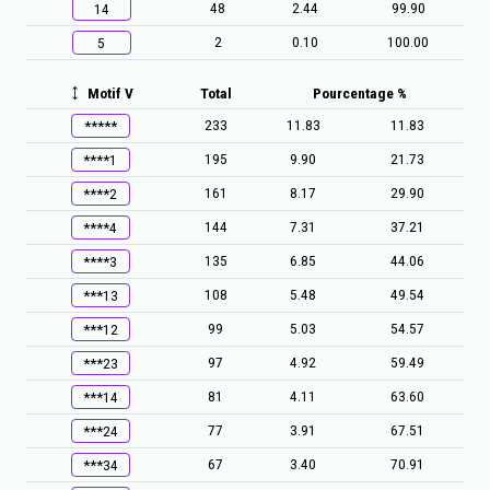
48
2.44
99.90
14
2
0.10
100.00
5
Motif V
Total
Pourcentage %
233
11.83
11.83
*****
195
9.90
21.73
****1
161
8.17
29.90
****2
144
7.31
37.21
****4
135
6.85
44.06
****3
108
5.48
49.54
***13
99
5.03
54.57
***12
97
4.92
59.49
***23
81
4.11
63.60
***14
77
3.91
67.51
***24
67
3.40
70.91
***34