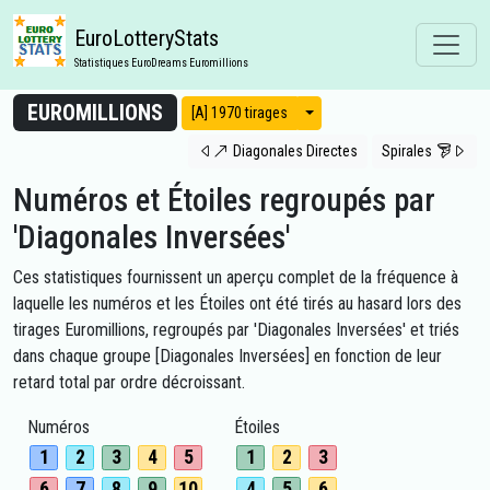
EuroLotteryStats
Statistiques EuroDreams Euromillions
EUROMILLIONS
Modes d'affichage
[A] 1970 tirages
Diagonales Directes
Spirales
Numéros et Étoiles regroupés par
'Diagonales Inversées'
Ces statistiques fournissent un aperçu complet de la fréquence à
laquelle les numéros et les Étoiles ont été tirés au hasard lors des
tirages Euromillions, regroupés par 'Diagonales Inversées' et triés
dans chaque groupe [Diagonales Inversées] en fonction de leur
retard total par ordre décroissant.
Numéros
Étoiles
1
2
3
4
5
1
2
3
6
7
8
9
10
4
5
6