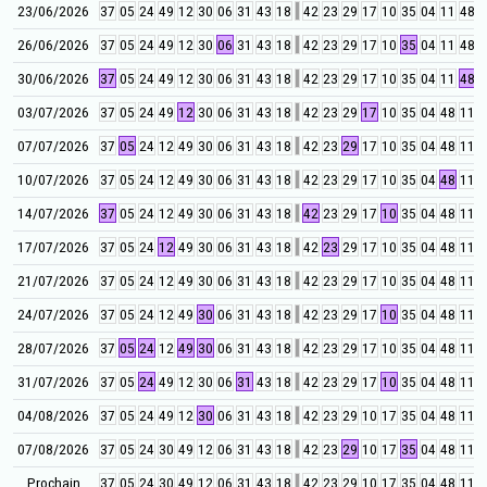
23/06/2026
37
05
24
49
12
30
06
31
43
18
42
23
29
17
10
35
04
11
48
3
26/06/2026
37
05
24
49
12
30
06
31
43
18
42
23
29
17
10
35
04
11
48
3
30/06/2026
37
05
24
49
12
30
06
31
43
18
42
23
29
17
10
35
04
11
48
3
03/07/2026
37
05
24
49
12
30
06
31
43
18
42
23
29
17
10
35
04
48
11
3
07/07/2026
37
05
24
12
49
30
06
31
43
18
42
23
29
17
10
35
04
48
11
3
10/07/2026
37
05
24
12
49
30
06
31
43
18
42
23
29
17
10
35
04
48
11
3
14/07/2026
37
05
24
12
49
30
06
31
43
18
42
23
29
17
10
35
04
48
11
3
17/07/2026
37
05
24
12
49
30
06
31
43
18
42
23
29
17
10
35
04
48
11
3
21/07/2026
37
05
24
12
49
30
06
31
43
18
42
23
29
17
10
35
04
48
11
3
24/07/2026
37
05
24
12
49
30
06
31
43
18
42
23
29
17
10
35
04
48
11
3
28/07/2026
37
05
24
12
49
30
06
31
43
18
42
23
29
17
10
35
04
48
11
3
31/07/2026
37
05
24
49
12
30
06
31
43
18
42
23
29
17
10
35
04
48
11
3
04/08/2026
37
05
24
49
12
30
06
31
43
18
42
23
29
10
17
35
04
48
11
3
07/08/2026
37
05
24
30
49
12
06
31
43
18
42
23
29
10
17
35
04
48
11
3
Prochain
37
05
24
30
49
12
06
31
43
18
42
23
29
10
17
35
04
48
11
3