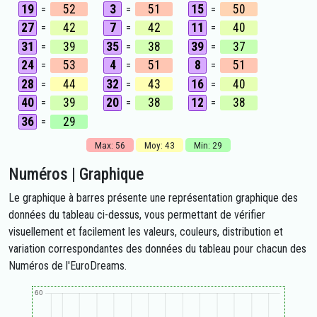
19
52
3
51
15
50
=
=
=
27
42
7
42
11
40
=
=
=
31
39
35
38
39
37
=
=
=
24
53
4
51
8
51
=
=
=
28
44
32
43
16
40
=
=
=
40
39
20
38
12
38
=
=
=
36
29
=
Max: 56
Moy: 43
Min: 29
Numéros | Graphique
Le graphique à barres présente une représentation graphique des
données du tableau ci-dessus, vous permettant de vérifier
visuellement et facilement les valeurs, couleurs, distribution et
variation correspondantes des données du tableau pour chacun des
Numéros de l'EuroDreams.