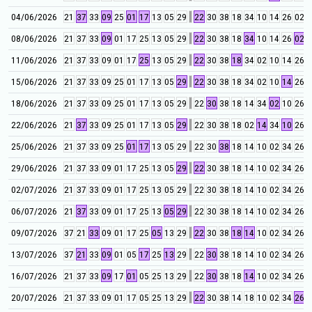
04/06/2026
21
37
33
09
25
01
17
13
05
29
22
30
38
18
34
10
14
26
02
0
08/06/2026
21
37
33
09
01
17
25
13
05
29
22
30
38
18
34
10
14
26
02
0
11/06/2026
21
37
33
09
01
17
25
13
05
29
22
30
38
18
34
02
10
14
26
0
15/06/2026
21
37
33
09
25
01
17
13
05
29
22
30
38
18
34
02
10
14
26
0
18/06/2026
21
37
33
09
25
01
17
13
05
29
22
30
38
18
14
34
02
10
26
0
22/06/2026
21
37
33
09
25
01
17
13
05
29
22
30
38
18
02
14
34
10
26
0
25/06/2026
21
37
33
09
25
01
17
13
05
29
22
30
38
18
14
10
02
34
26
0
29/06/2026
21
37
33
09
01
17
25
13
05
29
22
30
38
18
14
10
02
34
26
0
02/07/2026
21
37
33
09
01
17
25
13
05
29
22
30
38
18
14
10
02
34
26
0
06/07/2026
21
37
33
09
01
17
25
13
05
29
22
30
38
18
14
10
02
34
26
0
09/07/2026
37
21
33
09
01
17
25
05
13
29
22
30
38
18
14
10
02
34
26
0
13/07/2026
37
21
33
09
01
05
17
25
13
29
22
30
38
18
14
10
02
34
26
0
16/07/2026
21
37
33
09
17
01
05
25
13
29
22
30
38
18
14
10
02
34
26
0
20/07/2026
21
37
33
09
01
17
05
25
13
29
22
30
38
14
18
10
02
34
26
0