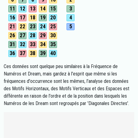
11
12
13
14
15
3
16
17
18
19
20
4
21
22
23
24
25
5
26
27
28
29
30
31
32
33
34
35
36
37
38
39
40
Ces données sont quelque peu similaires à la Fréquence de
Numéros et Dream, mais gardez à l'esprit que même si les
fréquences d'occurrence sont les mêmes, l'analyse des données
des Motifs Horizontaux, des Motifs Verticaux et des Espaces est
différente en raison de l'ordre et de la position dans lesquels les
Numéros de les Dream sont regroupés par 'Diagonales Directes'.