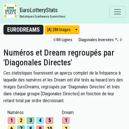
EuroLotteryStats
Statistiques EuroDreams Euromillions
EURODREAMS
Modes d'affichage
[A] 288 tirages
Lignes
Diagonales Inversées
Numéros et Dream regroupés par
'Diagonales Directes'
Ces statistiques fournissent un aperçu complet de la fréquence à
laquelle des numéros et les Dream ont été tirés au hasard lors des
tirages EuroDreams, regroupés par 'Diagonales Directes' et triés
dans chaque groupe [Diagonales Directes] en fonction de leur
retard total par ordre décroissant.
Numéros
Dream
1
2
3
4
5
1
6
7
8
9
10
2