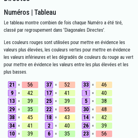
Numéros | Tableau
Le tableau montre combien de fois chaque Numéro a été tiré,
classé par regroupement dans 'Diagonales Directes'.
Les couleurs rouges sont utilisées pour mettre en évidence les
valeurs plus élevées, les couleurs vertes pour mettre en évidence
les valeurs inférieures et les dégradés de couleurs du rouge au vert
pour mettre en évidence les valeurs entre les plus élevées et les
plus basses.
21
56
37
52
33
46
=
=
=
9
42
17
41
1
40
=
=
=
13
39
25
39
5
38
=
=
=
29
35
22
55
30
48
=
=
=
38
45
18
43
14
42
=
=
=
34
41
2
40
26
39
=
=
=
10
39
6
35
23
56
=
=
=