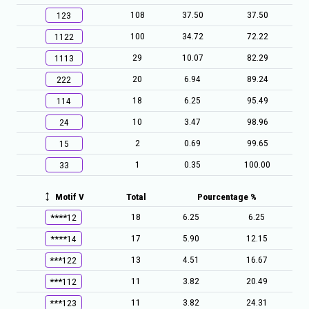
108
37.50
37.50
123
100
34.72
72.22
1122
29
10.07
82.29
1113
20
6.94
89.24
222
18
6.25
95.49
114
10
3.47
98.96
24
2
0.69
99.65
15
1
0.35
100.00
33
Motif V
Total
Pourcentage %
18
6.25
6.25
****12
17
5.90
12.15
****14
13
4.51
16.67
***122
11
3.82
20.49
***112
11
3.82
24.31
***123