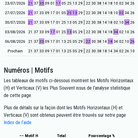
23/07/2026
21
37
33
09
01
17
05
25
13
29
22
30
38
14
18
10
02
34
26
0
27/07/2026
21
37
33
09
17
01
05
25
13
29
22
30
38
14
18
10
02
34
26
0
30/07/2026
21
37
33
09
17
01
25
13
05
29
22
30
38
14
18
02
10
34
26
0
03/08/2026
21
37
33
09
17
01
25
13
05
29
22
30
38
14
18
34
02
10
26
0
06/08/2026
21
37
33
09
17
01
13
25
05
29
22
30
38
14
18
34
02
10
26
0
Prochain
21
37
33
09
17
01
13
25
05
29
22
30
38
18
14
34
02
26
10
0
Numéros | Motifs
Les tableaux de motifs ci-dessous montrent les Motifs Horizontaux
(H) et Verticaux (V) les Plus Souvent issus de l'analyse statistique
de cette page.
Plus de détails sur la façon dont les Motifs Horizontaux (H) et
Verticaux (V) sont obtenus peuvent être trouvés sur notre page
Index de l'aide
.
Motif H
Total
Pourcentage %